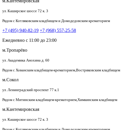
м.Кантемировская
ул. Каширское шоссе 72 к. 3
Рядом с Котляковским кладбищем и Домодедовским крематорием
+7 (495) 940-82-19
+7 (968) 557-25-58
Ежедневно с 11:00 до 23:00
м.Тропарёво
ул. Академика Анохина д. 60
Рядом с Хованским кладбищем-крематорием,Востряковским кладбищем
м.Сокол
ул. Ленинградский проспект 77 к.1
Рядом с Митинским кладбищем-крематорием,Химкинским кладбищем
м.Кантемировская
ул. Каширское шоссе 72 к. 3
Рядом с Котляковским кладбищем и Домодедовским крематорием